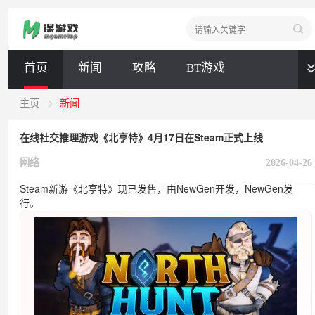
首页
新闻
攻略
BT游戏
全部
主页
新闻
在线社交推理游戏《北亨特》4月17日在Steam正式上线
新闻
攻略
BT游戏
网络
2026-04-26
Steam新游《北亨特》现已发售，由NewGen开发，NewGen发
行。