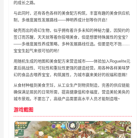
的成长之路。
与此同时，还有各色各样的美食配方构筑，丰富有趣的美食供应机
制，多维度属性发展路线——神明养成计划等你开启！
破壳而出的奇幻生物，似乎拥有着许多未知的神秘力量，因契约的
签订而苏醒，天天就等着你投喂美食，但是想要特殊属性的宝宝？
——多维度属性养成策略，多种发展路线任选。但要是吃不饱……
宝宝生起气来很可怕的哟！
用随机生成的地图和美食配方来营造城市——体验加入Roguelite元
素后挑战性、可玩性和重玩性更强的建造经营。用各种各样美味梦
幻的食品去喂养宝宝，构筑属性，为城市赢来美好的祝福和恩赐！
从食材种植到美食烹饪，从工业生产到物资制造，完善的供应链能
确保满足居民的日常所需，提高健康值和幸福度，营造美轮美奂的
城市景观。不要忘了，高级产品需要高水平人员才能制造哦~
游戏截图