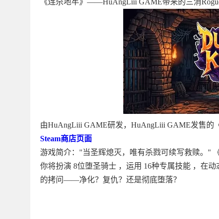
《连杀地牢》——HuAngLiii GAME带来的三消Rog
由HuAngLiii GAME研发，HuAngLiii GAME
Steam商店页面
游戏简介："当圣辉熄灭，唯有杀戮可续写救赎。" 《地牢
你将扮演 8位堕圣骑士 ，运用 16种专属技能 
的拷问——净化？复仇？还是彻底堕落？