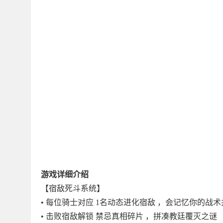
游戏详细介绍
【宿敌死斗系统】
• 每位骑士对应 1名动态进化宿敌 ，会记忆你的战
• 击败宿敌解锁 禁忌真相碎片 ，拼凑教廷覆灭之谜