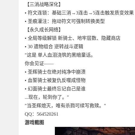
【三消战略深化】
• 符文连锁：基础三消→3连击→5连击触发质变效果
• 圣痕灌注：拖动符文可强制转换类型
【永久成长网络】
• 全局等级解锁 新骑士、地牢层数、隐藏商店
• 30 遗物组合 逆转战斗逻辑
"这是 单人血泪浇筑的黑暗童话。
你会见证——
• 圣辉骑士在绝对纯净中崩溃
• 血誓骑士被复仇反噬成怪物
• 幻面骑士最终忘记自己是谁
...现在，轮到你了。"
"当圣辉熄灭，唯有杀戮可续写救赎。"
QQ：564520261
游戏截图