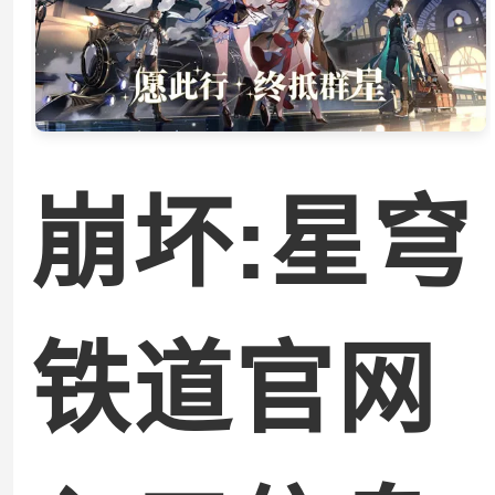
崩坏:星穹
铁道官网