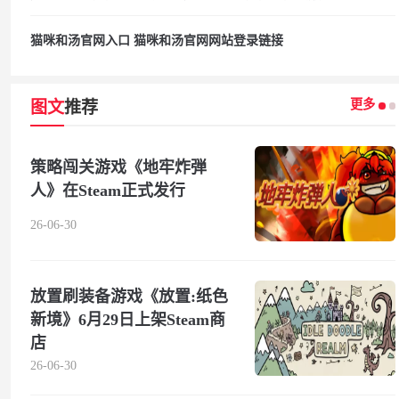
猫咪和汤官网入口 猫咪和汤官网网站登录链接
更多
图文
推荐
策略闯关游戏《地牢炸弾
人》在Steam正式发行
26-06-30
放置刷装备游戏《放置:纸色
新境》6月29日上架Steam商
店
26-06-30